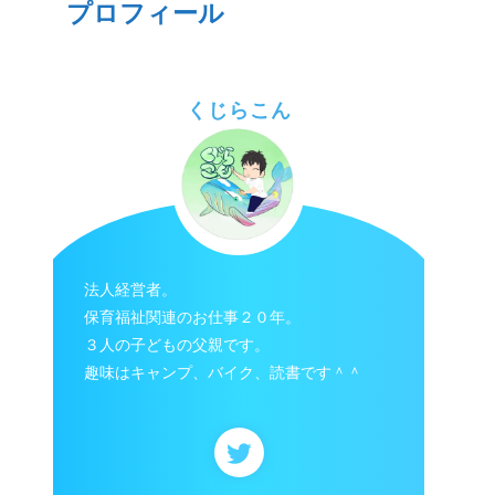
プロフィール
くじらこん
法人経営者。
保育福祉関連のお仕事２０年。
３人の子どもの父親です。
趣味はキャンプ、バイク、読書です＾＾