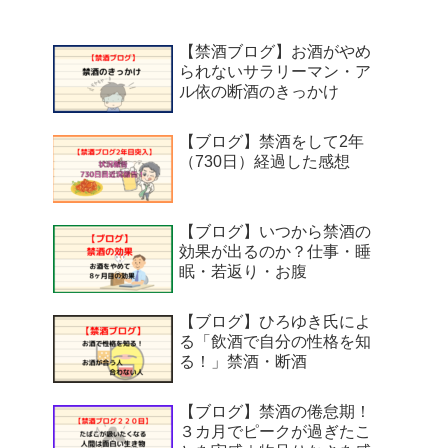
【禁酒ブログ】お酒がやめ
られないサラリーマン・ア
ル依の断酒のきっかけ
【ブログ】禁酒をして2年
（730日）経過した感想
【ブログ】いつから禁酒の
効果が出るのか？仕事・睡
眠・若返り・お腹
【ブログ】ひろゆき氏によ
る「飲酒で自分の性格を知
る！」禁酒・断酒
【ブログ】禁酒の倦怠期！
３カ月でピークが過ぎたこ