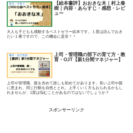
【絵本書評】おおきな木｜村上春
育児・子育て
樹｜内容・あらすじ・感想・レビ
ュー
大人も子どもも感動するベストセラー絵本です。１度は読んでおき
たい１冊ですので、この機会に是非＾＾
上司・管理職の部下の育て方・教
書評・自己投資
育・OJT【新1分間マネジャー】
上司や管理職、親を含めて誰しも初めてがあります。良い上司や親
に恵まれ、同じ行動を自然ととれ、上手くいく方もおられるかもし
れませんが、1度は悩むことがあるのではないでしょうか？
スポンサーリンク