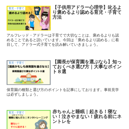
【子供用アドラー心理学】叱るよ
育児・子育て
り褒めるより認める育児・子育て
方法
アルフレッド・アドラーは子育てで大切なことは、褒めるよりも認
めることであると説いています。今回は「褒めるより認める」に着
目して、アドラー式子育てを読み解いていきましょう。
【園長が保育園を選ぶなら】知っ
育児・子育て
ておくべき選び方｜大事なポイン
ト８選
保育園の種類と選び方のポイントを記事にしております。事前見学
は必ずしましょう。
赤ちゃんと睡眠｜起きる！寝な
育児・子育て
い！泣きやまない！疲れる前にネ
ントレを