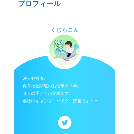
プロフィール
くじらこん
法人経営者。
保育福祉関連のお仕事２０年。
３人の子どもの父親です。
趣味はキャンプ、バイク、読書です＾＾