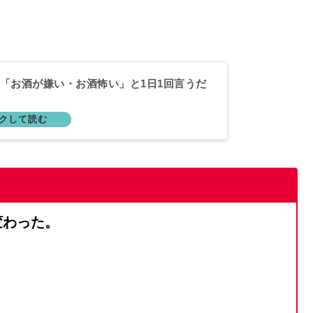
。
「お酒が嫌い・お酒怖い」と1日1回言うだ
変わった。
。